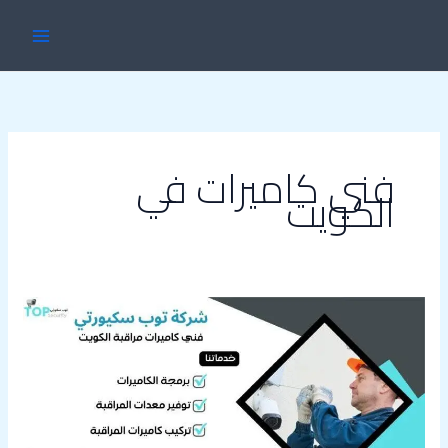
خطي
MAIN
لى
ENU
لمحتوى
فني كاميرات في
الكويت
فني
كاميرات
مراقبة
الكويت55557327