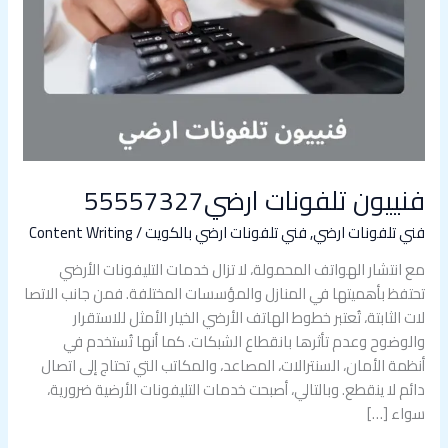
فنييون تلفونات ارضي55557327
فني تلفونات ارضي
,
فني تلفونات ارضي بالكويت
/
Content Writing
مع انتشار الهواتف المحمولة، لا تزال خدمات التليفونات الأرضي
تحتفظ بأهميتها في المنازل والمؤسسات المختلفة. فمن جانب الاتصا
لات الثابتة، تُعتبر خطوط الهاتف الأرضي الخيار الأمثل للاستقرار
والوضوح وعدم تأثرها بانقطاع الشبكات. كما أنها تُستخدم في
أنظمة الأمان، السنترالات، المصاعد، والمكاتب التي تحتاج إلى اتصال
دائم لا ينقطع. وبالتالي، أصبحت خدمات التليفونات الأرضية ضرورية،
سواء […]