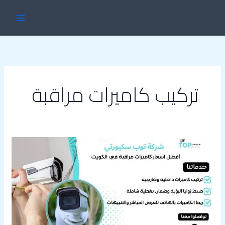
خطي
MAIN
لى
ENU
لمحتوى
تركيب كاميرات مراقبة
افضل
اسعار
كاميرات
مراقبة
في
الكويت55557327