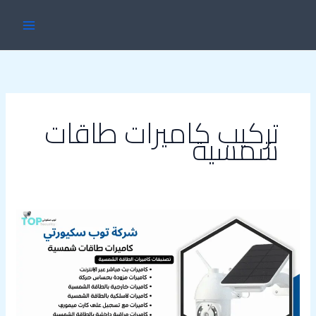
خطي
MAIN
لى
ENU
لمحتوى
تركيب كاميرات طاقات
شمسية
تركيب
كاميرات
طاقات
شمسية55557327