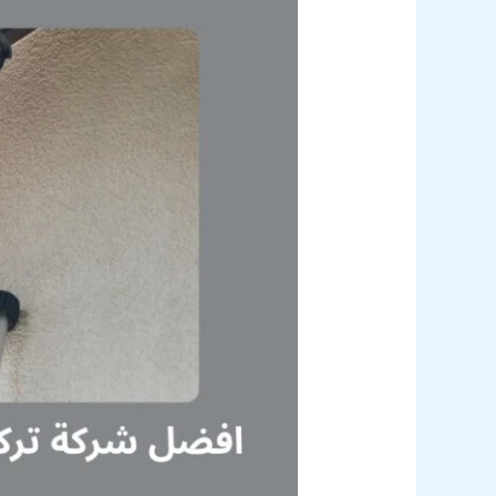
كاميرات
مراقبة
4K
في
الكويت
بخصم10%
55557327