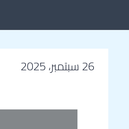
خطي
لى
لمحتوى
26 سبتمبر، 2025
افضل
شركة
تركيب