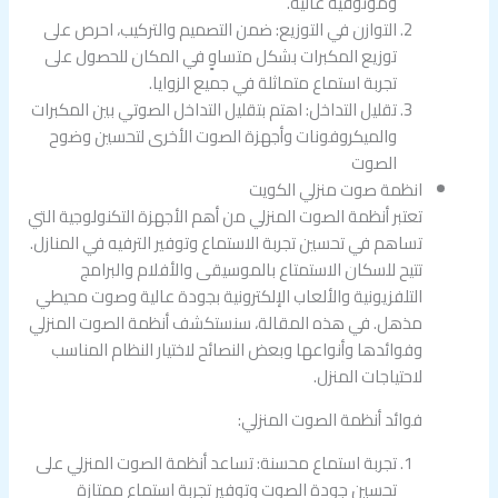
وموثوقية عالية.
التوازن في التوزيع: ضمن التصميم والتركيب، احرص على
توزيع المكبرات بشكل متساوٍ في المكان للحصول على
تجربة استماع متماثلة في جميع الزوايا.
تقليل التداخل: اهتم بتقليل التداخل الصوتي بين المكبرات
والميكروفونات وأجهزة الصوت الأخرى لتحسين وضوح
الصوت
انظمة صوت منزلي الكويت
تعتبر أنظمة الصوت المنزلي من أهم الأجهزة التكنولوجية التي
تساهم في تحسين تجربة الاستماع وتوفير الترفيه في المنازل.
تتيح للسكان الاستمتاع بالموسيقى والأفلام والبرامج
التلفزيونية والألعاب الإلكترونية بجودة عالية وصوت محيطي
مذهل. في هذه المقالة، سنستكشف أنظمة الصوت المنزلي
وفوائدها وأنواعها وبعض النصائح لاختيار النظام المناسب
لاحتياجات المنزل.
فوائد أنظمة الصوت المنزلي:
تجربة استماع محسنة: تساعد أنظمة الصوت المنزلي على
تحسين جودة الصوت وتوفير تجربة استماع ممتازة