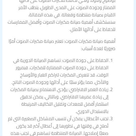
بوضوح وقوة. ولكي تحافظ مكبرات الصوت على أدائها
الممتاز وجودة الصوت على المدى الطويل، يتطلب الأمر
القيام بصيانة منتظمة وفعالة. في هذه المقالة،
سنستكشف أهمية صيانة مكبرات الصوت وأفضل الممارسات
للحفاظ على أدائها الأمثل.
أهمية صيانة مكبرات الصوت: تعتبر صيانة مكبرات الصوت أمرًا
ضروريًا لعدة أسباب:
الحفاظ على جودة الصوت: تساهم الصيانة الدورية في
الحفاظ على جودة الصوت الممتازة للمكبرات. فبمرور
الوقت، قد تتعرض المكبرات لتراكم الغبار والأوساخ
والتآكل، مما يؤثر سلبًا على أدائها وجودة الصوت الناتج.
زيادة العمر الافتراضي: يؤدي الاهتمام بصيانة المكبرات
إلى زيادة عمرها الافتراضي. وبالتالي، يمكن تحقيق
استثمار أفضل للمعدات وتقليل التكاليف المرتبطة
بالاستبدال الدوري.
تجنب الأعطال: يمكن أن تتسبب المشاكل الصغيرة التي لم
تُصلح في وقتها في تطورها إلى أعطال أكبر قد يكون
صعبًا إصلاحها. الصيانة المنتظمة تساهم في تجنب هذه