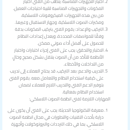
اختيار التجهيزات المناسبة: يتطلب من الفني اختيار
المكونات والتجهيزات المناسبة لتلبية احتياجات العميل.
من بين هذه التجهيزات: الميكروفونات اللاسلكية،
ومكبرات الصوت اللاسلكية، وجهاز الاستقبال وغيرها.
التركيب والإعداد: يقوم الفني بتركيب المكونات بدقة
وفقًا للمواصفات المحددة، ويعدل إعدادات النظام
للحصول على أفضل أداء صوتي ممكن.
الاختبار والتحقق: يجب على الفني إجراء اختبارات واختبار
الأنظمة للتأكد من أن الصوت ينتقل بشكل صحيح وخالٍ
من التداخلات والأخطاء.
التدريب والدعم: بعد التركيب، قد يحتاج العملاء إلى تدريب
على كيفية استخدام النظام والتعامل معه. يقوم الفني
بتوفير الدعم الفني والتدريب اللازم للعملاء لضمان
استخدام النظام بفعالية.
المهارات اللازمة لفني انظمة الصوت اللاسلكي:
معرفة التكنولوجيا الحديثة: يجب على الفني أن يكون على
دراية بأحدث التقنيات والتطورات في مجال انظمة الصوت
اللاسلكي، بما في ذلك الترددات والبروتوكولات وأجهزة