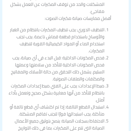
المشكلات والحد من توقف المكبرات عن العمل بشكل
مفاجئ.
أفضل ممارسات صيانة مكبرات الصوت:
التنظيف الدوري: يجب تنظيف المكبرات بانتظام من الغبار
والأوساخ باستخدام قطعة قماش ناعمة. يجب تجنب
استخدام الماء أو المواد الكيميائية القوية لتنظيف
المكبرات.
فحص المكونات الداخلية: قبل البدء في أي صيانة، يجب
فحص المكونات الداخلية للتأكد من سلامتها وعملها
السليم. يشمل ذلك التحقق من حالة الأسلاك والمفاتيح
والمكثفات والملفات الصوتية.
ضبط الإعدادات: يجب على الفني ضبط إعدادات المكبرات
بانتظام للتأكد من أنها معايرة بشكل صحيح وتعمل بأداء
أمثل.
استبدال القطع التالفة: إذا تم اكتشاف أي قطع تالفة أو
متآكلة، يجب استبدالها فورًا لتجنب تفاقم المشكلة.
الاحتفاظ بسجلات الصيانة: ينصح بتوثيق جميع الأعمال
الصيانة التي تتم على المكبرات، بما في ذلك التواريخ