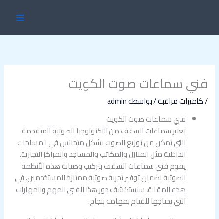
خطي
MAIN
لى
ENU
لمحتوى
فني سماعات صوت الكويت
/
كاميرات مراقبة
/ بواسطة
admin
فني سماعات صوت الكويت
تعتبر سماعات السقف من التكنولوجيا الصوتية المتقدمة
التي تمكن من توزيع الصوت بشكل متجانس في المساحات
الداخلية مثل المنازل والمكاتب والمساجد والمراكز التجارية.
يقوم فني سماعات السقف بتركيب وصيانة هذه الأنظمة
الصوتية لضمان توفير تجربة صوتية ممتازة للمستخدمين. في
هذه المقالة، سنستكشف دور هذا الفني المهم والمهارات
التي يحتاجها للقيام بمهامه بنجاح.