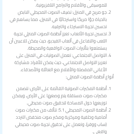
للموسيقى والأفلام والبرامج التلفزيونية.
جو مريح في المنزل: تضيف الصوت المحيطي النابض
بالحياة جوًا مريحًا واسترخائيًا في المنزل، مما يساهم في
تحسين تجربة الاسترخاء والترفيه.
تحسين تجربة الألعاب: تعزز أنظمة الصوت المنزلي تجربة
اللعب والتفاعل في ألعاب الفيديو، حيث يمكن للاعبين أن
يستمتعوا بتأثيرات الصوت الواقعية والمحيطة.
التواصل الاجتماعي: تعمل الصوتيات في المنزل على
تعزيز التواصل الاجتماعي، حيث يمكن للأفراد مشاركة
الأغاني المفضلة والأفلام مع العائلة والأصدقاء.
أنواع أنظمة الصوت المنزلي:
أنظمة المكبرات الصوتية القائمة على الأرض: تتضمن
مكبرات صوت مستقلة يتم وضعها على الأرض، ويمكن
توزيعها حول المساحة لتحقيق صوت محيطي.
أنظمة الصوت المحيطي 5.1: تتألف من مكبرات صوت
أمامية وخلفية ومركزية ومكبر صوت منخفض التردد
(ساب ووفر)، وتعمل على تحقيق تجربة صوت محيطي
واقعي.