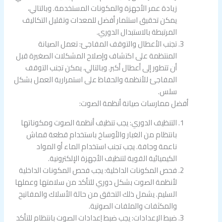
زيادة عمر الأجهزة والمكونات المستخدمة. وبالتالي،
يمكن تحقيق استثمار أفضل للمعدات وتقليل التكاليف
المرتبطة بالاستبدال الدوري.
تجنب الأعطال والتوقف المفاجئ: تعمل الصيانة
المنتظمة على اكتشاف وإصلاح المشكلات الصغيرة قبل
أن تتطور إلى أعطال أكبر. وبالتالي، يمكن تجنب التوقف
المفاجئ للأنظمة والحفاظ على استمرارية العمل بشكل
سلس.
أفضل ممارسات صيانة أنظمة الصوت:
التنظيف الدوري: يجب تنظيف أنظمة الصوت ومكوناتها
بانتظام من الغبار والأوساخ باستخدام قطعة قماش
ناعمة وجافة. يجب تجنب استخدام الماء أو المواد
الكيميائية القوية لتنظيف الأجهزة الإلكترونية.
فحص المكونات الداخلية: يجب فحص المكونات الداخلية
لأنظمة الصوت بشكل دوري للتأكد من سلامتها وعملها
السليم. يشمل ذلك التحقق من حالة الأسلاك والمفاتيح
والمكثفات والملفات الصوتية.
ضبط الإعدادات: يجب ضبط إعدادات الصوت بانتظام للتأكد