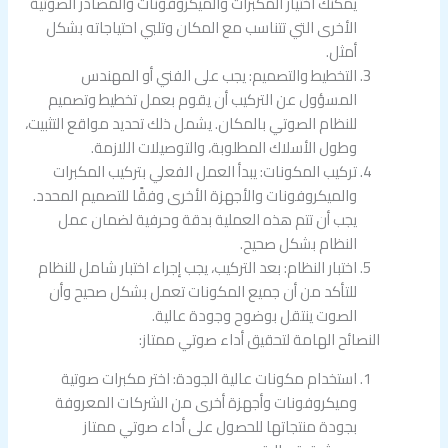
يمكنك اختيار المكبرات والميكروفونات والمصادر الصوتية
الأخرى التي تتناسب مع المكان وتلبي احتياجاته بشكل
أمثل.
التخطيط والتصميم: يجب على الفني أو المهندس
المسؤول عن التركيب أن يقوم بعمل تخطيط وتصميم
للنظام الصوتي بالمكان. يشمل ذلك تحديد مواقع التثبيت،
وطول الأسلاك المطلوبة، والتوصيلات اللازمة.
تركيب المكونات: يبدأ العمل الفعلي بتركيب المكبرات
والميكروفونات والأجهزة الأخرى وفقًا للتصميم المحدد.
يجب أن تتم هذه العملية بدقة وحرفية لضمان عمل
النظام بشكل صحيح.
اختبار النظام: بعد التركيب، يجب إجراء اختبار شامل للنظام
للتأكد من أن جميع المكونات تعمل بشكل صحيح وأن
الصوت ينتقل بوضوح وجودة عالية.
النصائح الهامة لتحقيق أداء صوتي ممتاز:
استخدام مكونات عالية الجودة: اختر مكبرات صوتية
وميكروفونات وأجهزة أخرى من الشركات المعروفة
بجودة منتجاتها للحصول على أداء صوتي ممتاز