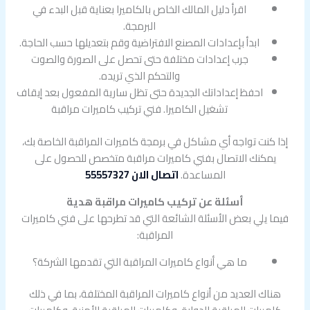
اقرأ دليل المالك الخاص بالكاميرا بعناية قبل البدء في
البرمجة.
ابدأ بإعدادات المصنع الافتراضية وقم بتعديلها حسب الحاجة.
جرب إعدادات مختلفة حتى تحصل على الصورة والصوت
والتحكم الذي تريده.
احفظ إعداداتك الجديدة حتى تظل سارية المفعول بعد إيقاف
تشغيل الكاميرا. فني تركيب كاميرات مراقبة
إذا كنت تواجه أي مشاكل في برمجة كاميرات المراقبة الخاصة بك،
يمكنك الاتصال بفني كاميرات مراقبة متخصص للحصول على
المساعدة.
اتصال الان 55557327
أسئلة عن تركيب كاميرات مراقبة هدية
فيما يلي بعض الأسئلة الشائعة التي قد تطرحها على فني كاميرات
المراقبة:
ما هي أنواع كاميرات المراقبة التي تقدمها الشركة؟
هناك العديد من أنواع كاميرات المراقبة المختلفة، بما في ذلك