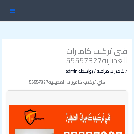
خطي
MAIN
لى
ENU
لمحتوى
فني تركيب كاميرات
العديلية55557327
/
كاميرات مراقبة
/ بواسطة
admin
فني تركيب كاميرات العديلية55557327