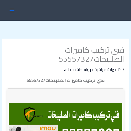
خطي
MAIN
لى
ENU
لمحتوى
فني تركيب كاميرات
الصلبيخات55557327
/
كاميرات مراقبة
/ بواسطة
admin
فني تركيب كاميرات الصلبيخات55557327