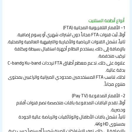
أنواع أنظمة الستلايت
1- الأقمار التلفزيونية المجانية (FTA)
أولاً، تُبث قنوات FTA مجاناً دون اشتراك شهري أو رسوم إضافية.
ثانياً، تشمل القنوات الرياضية والأخبارية والترفيهية العالمية والمحلية.
بالإضافة إلى ذلك، يستخدم النظام أجهزة استقبال بسيطة وبكلفة
تركيب منخفضة.
علاوة على ذلك، تدعم معظم أطباق FTA ترددات Ku-band وC-band
بدقة عالية.
لذلك، تناسب FTA المستخدمين محدودي الميزانية والراغبين بمحتوى
متنوع مجاناً.
2- الأقمار المدفوعة (Pay TV)
أولاً، تقدم الباقات المدفوعة باقات متخصصة تضم قنوات أفلام
وحصرية.
ثانياً، تشمل باقات الأطفال والوثائقيات والرياضة عالية الجودة
بمستوى HD و4K.
بالإضافة إلى ذلك، توفر الاشتراكات المرنة شهرياً أو سنوياً حسب رغبة