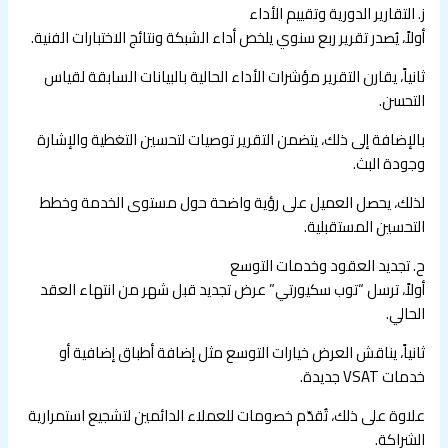
ز. التقارير الدورية وتقييم الأداء
أولاً، يُصدر تقرير ربع سنوي يلخص أداء الشبكة ونتائج الاختبارات الفنية.
ثانياً، يقارن التقرير مؤشرات الأداء الحالية بالبيانات السابقة لقياس
التحسن.
بالإضافة إلى ذلك، يتضمن التقرير توصيات لتحسين التغطية والإشارة
وجودة البث.
لذلك، يحصل العميل على رؤية واضحة حول مستوى الخدمة وخطط
التحسين المستقبلية.
ح. تجديد العقود وخدمات التوسع
أولاً، ترسل “توب سكيورتي” عرض تجديد قبل شهر من انتهاء العقد
الحالي.
ثانياً، يناقش العرض خيارات التوسع مثل إضافة أطباق إضافية أو
خدمات VSAT جديدة.
علاوة على ذلك، تُقدّم خصومات للعملاء الدائمين لتشجيع استمرارية
الشراكة.