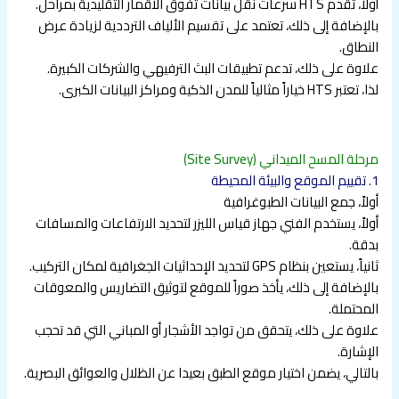
أولاً، تقدم HTS سرعات نقل بيانات تفوق الأقمار التقليدية بمراحل.
بالإضافة إلى ذلك، تعتمد على تقسيم الألياف الترددية لزيادة عرض
النطاق.
علاوة على ذلك، تدعم تطبيقات البث الترفيهي والشركات الكبيرة.
لذا، تعتبر HTS خياراً مثالياً للمدن الذكية ومراكز البيانات الكبرى.
مرحلة المسح الميداني (Site Survey)
1. تقييم الموقع والبيئة المحيطة
أولاً، جمع البيانات الطبوغرافية
أولاً، يستخدم الفني جهاز قياس الليزر لتحديد الارتفاعات والمسافات
بدقة.
ثانياً، يستعين بنظام GPS لتحديد الإحداثيات الجغرافية لمكان التركيب.
بالإضافة إلى ذلك، يأخذ صوراً للموقع لتوثيق التضاريس والمعوقات
المحتملة.
علاوة على ذلك، يتحقق من تواجد الأشجار أو المباني التي قد تحجب
الإشارة.
بالتالي، يضمن اختيار موقع الطبق بعيدا عن الظلال والعوائق البصرية.