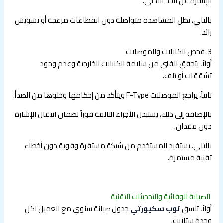
الإشارة عن الحد الأدنى.
بالتالي، تظل المشاهدة متواصلة دون انقطاعات مزعجة أو تشويش
زائد.
3. فحص الكابلات والموصلات
أولاً، يتحقق الفني من سلامة الكابلات الخارجية وعدم وجود
تشققات أو تلف.
ثانياً، يراجع الموصلات F-Type ويتأكد من إحكامها وخلوها من الصدأ.
بالإضافة إلى ذلك، يستبدل الأجزاء التالفة فوراً لضمان انتقال الإشارة
دون فقدان.
بالتالي، يستفيد المستخدم من شبكة مستقرة وقوية دون أخطاء
تقنية مستمرة.
الصيانة الوقائية والتحديثات التقنية
أولاً، تنسق
توب سكيورتي
جدول صيانة سنوي مع العميل لكل
وحدة ستلايت.