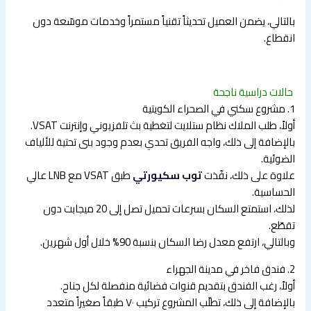
بالتالي، يضمن العميل تحديثاً تقنياً مستمراً وخدمات موسّعة دون
انقطاع.
حالات دراسية ناجحة
1. مشروع سكني في الصحراء الكويتية
أولاً، طلب الملاك نظام ستلايت لتغطية بث تلفزيوني وإنترنت VSAT.
بالإضافة إلى ذلك، واجه الفريق تحدي بعدم وجود بنى تحتية للألياف
الضوئية.
علاوة على ذلك، نفّذت
توب سكيورتي
طبق VSAT مع LNB عالي
الحساسية.
لذلك، استمتع السكان بسرعات تحميل تصل إلى 20 ميجابت دون
تقطّع.
وبالتالي، ارتفع معدل رضا السكان بنسبة 90% خلال أول شهرين.
2. فندق فاخر في مدينة الجهراء
أولاً، رغب الفندق بتقديم قنوات فضائية منفصلة لكل جناح.
بالإضافة إلى ذلك، تطلّب المشروع تركيب ٧٠ طبقاً صغيراً متعدد