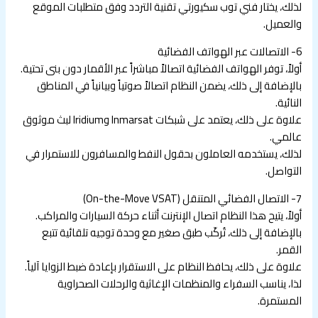
لذلك، يختار فني توب سكيورتي تقنية التردد وفق متطلبات الموقع
والعميل.
6- الاتصالات عبر الهواتف الفضائية
أولاً، توفر الهواتف الفضائية اتصالاً مباشراً عبر الأقمار دون بنى تحتية.
بالإضافة إلى ذلك، يضمن النظام اتصالاً صوتياً وبيانياً في المناطق
النائية.
علاوة على ذلك، يعتمد على شبكات Inmarsat وIridium لبث موثوق
عالمي.
لذلك، يستخدمه العاملون بحقول النفط والمسافرون للاستمرار في
التواصل.
7- الاتصال الفضائي المتنقل (On-the-Move VSAT)
أولاً، يتيح هذا النظام اتصال الإنترنت أثناء حركة السيارات والمراكب.
بالإضافة إلى ذلك، تُركّب طبق صغير مع وحدة توجيه تلقائية تتبع
القمر.
علاوة على ذلك، يحافظ النظام على الاستقرار بإعادة ضبط الزوايا آلياً.
لذا، يناسب السفراء والمنظمات الإغاثية والرحلات الصحراوية
المستمرة.