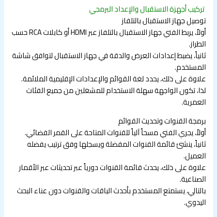
تركيب أجهزة الاستقبال والإعداد البرمجي
توصيل جهاز الاستقبال بالتلفاز
أولاً، يربط الفني جهاز الاستقبال بالتلفاز عبر HDMI أو كابلات RCA حسب
الطراز.
ثانياً، يضبط إعدادات العرض والدقة في جهاز الاستقبال لتوافق شاشة
المستخدم.
علاوة على ذلك، يحدد لغة القوائم والإعدادات الإقليمية الملائمة.
لذا، تكون الواجهة سهلة الاستخدام للمشغلين من جميع الفئات
العمرية.
برمجة القنوات وتحديث القوائم
أولاً، يجري الفني مسحاً آلياً للقنوات المتاحة على القمر الفضائي.
ثانياً، ينشئ قائمة القنوات المفضلة ويسجلها وفق ترتيب يفضله
العميل.
علاوة على ذلك، يحدث قائمة القنوات دورياً عبر تحديثات عبر الأقمار
الصناعية.
بالتالي، يستمتع المستخدم بأحدث الباقات والقنوات دون عناء البحث
اليدوي.