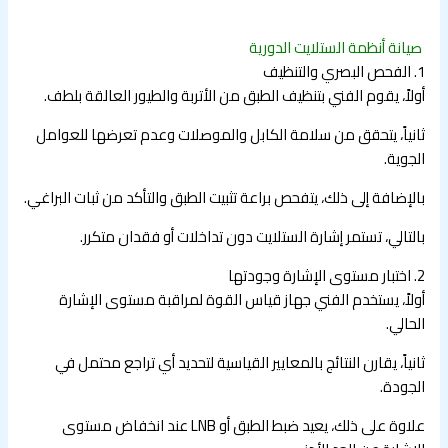
صيانة أنظمة الستلايت الدورية
1. الفحص البصري والتنظيف
أولاً، يقوم الفني بتنظيف الطبق من الأتربة والطيور العالقة بلطف.
ثانياً، يتحقق من سلامة الكابل والموصلات وعدم تعرضها للعوامل
الجوية.
بالإضافة إلى ذلك، يتفحص براعة تثبيت الطبق والتأكد من ثبات البراغي.
بالتالي، تستمر إشارة الستلايت دون تداخلات أو فقدان متكرر.
2. اختبار مستوى الإشارة وجودتها
أولاً، يستخدم الفني جهاز قياس القوة لمراقبة مستوى الإشارة
الحالي.
ثانياً، يقارن النتائج بالمعايير القياسية لتحديد أي تراجع محتمل في
الجودة.
علاوة على ذلك، يعيد ضبط الطبق أو LNB عند انخفاض مستوى