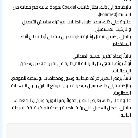
بالإضافة إلى ذلك، يختار كابلات Coaxial بجودة عالية مع حماية من
التشتت (Foamed).
علاوة على ذلك، يحدد طول الكابلات مع ترك هامش للتعديل
والتركيب المستقبلي.
بالتالي، يضمن انتقال إشارة نظيفة دون فقدان أو انقطاع أثناء
الاستخدام.
ثالثاً، إعداد تقرير المسح الميداني
أولاً، يوثق الفني كل البيانات الميدانية في تقرير مفصل يتضمن
الإحداثيات.
ثانياً، يرفق التقرير خرائط ميدانية وصور ومخططات توضيحية للموقع.
بالإضافة إلى ذلك، يسجل توصيات حول موقع الطبق ونوع المعدات
المطلوبة.
علاوة على ذلك، يعرض التقرير جدولاً زمنياً لتوريد وتركيب المعدات.
بالتالي، يحصل العميل على رؤية واضحة وخطة تنفيذ دقيقة للمرحلة
التالية.