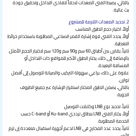
بالتالي، يضبط الفني المعدات لاحقاً لتفادي التداخل وتحقيق جودة
بث عالية.
2. تحديد المعدات اللازمة للمشروع
أولاً، اختيار حجم الطبق المناسب
أولاً، يحدد الفني قوة إشارة القمر الصناعي المطلوبة باستخدام خرائط
التغطية.
ثانياً، يقارن بين أطباق 60 سم و90 سم و120 سم لاختيار الحجم الأمثل.
بالإضافة إلى ذلك، يختار الطبق الأكبر للمواقع ذات التداخل أو
المسافة البعيدة.
علاوة على ذلك، يراعي سهولة التركيب والصيانة للوصول إلى أفضل
توازن.
بالتالي، يضمن الطبق المختار استقرار الإشارة عبر جميع الظروف
الجوية.
ثانياً، تحديد نوع LNB وكابلات التوصيل
أولاً، يختار الفني LNB بنطاق ترددي Ku-band أو C-band حسب
الخدمة المطلوبة.
ثانياً، يحدد عدد المخارج في LNB لدعم أجهزة استقبال متعددة إن لزم
الأمر.