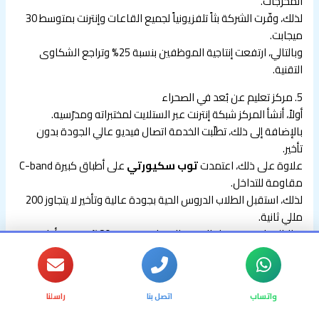
المخرجات.
لذلك، وفّرت الشركة بثاً تلفزيونياً لجميع القاعات وإنترنت بمتوسط 30
ميجابت.
وبالتالي، ارتفعت إنتاجية الموظفين بنسبة 25% وتراجع الشكاوى
التقنية.
5. مركز تعليم عن بُعد في الصحراء
أولاً، أنشأ المركز شبكة إنترنت عبر الستلايت لمختبراته ومدرّسيه.
بالإضافة إلى ذلك، تطلّبت الخدمة اتصال فيديو عالي الجودة بدون
تأخير.
علاوة على ذلك، اعتمدت
توب سكيورتي
على أطباق كبيرة C-band
مقاومة للتداخل.
لذلك، استقبل الطلاب الدروس الحية بجودة عالية وتأخير لا يتجاوز 200
مللي ثانية.
وبالتالي، ارتفع معدل الحضور الافتراضي بنسبة 80% وتحسن أداء
الطلاب.
6. محطة بث إذاعي وطوارئ حكومية
أولاً، استُخدمت تقنية HTS لإرسال إشارات الطوارئ للمناطق النائية.
واتساب
اتصل بنا
راسلنا
بجانب ذلك، ضمّ المشروع أجهزة ترحيل ترددات لاستقبال وبث الطوارئ.