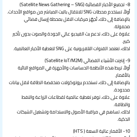
8- تجميع الأخبار الفضائية (Satellite News Gathering – SNG)
أولاً، تستخدم محطات SNG للانتقال بالبث المباشر من مواقع الأحداث.
بالإضافة إلى ذلك، تُجهّز مركبات النقل بمحطة إرسال فضائي
محمولة.
علاوة على ذلك، تدعم بث الفيديو عالي الجودة والصوت بدون تأخير
كبير.
لذلك، تعتمد القنوات التلفزيونية على SNG لتغطية الأخبار العالمية.
9- إنترنت الأشياء الفضائي (Satellite IoT/M2M)
أولاً، تربط هذه الأنظمة الحساسات والأجهزة في المواقع النائية
بالأقمار.
بالإضافة إلى ذلك، تستخدم بروتوكولات منخفضة الطاقة لنقل بيانات
محدودة.
علاوة على ذلك، توفر تغطية عالمية لقطاعات الزراعة والنفط
والطاقة.
لذلك، تساهم في مراقبة الأصول والاستدامة وتشغيل الشبكات
الذكية.
10- الأقمار عالية السعة ( HTS)