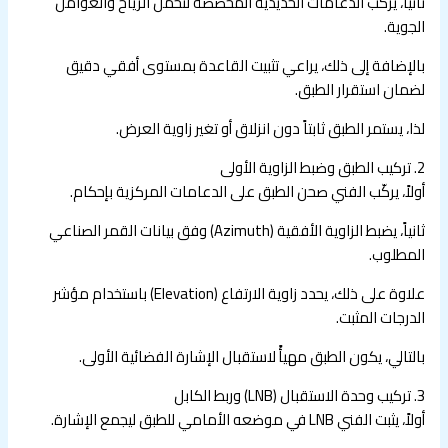
ثانياً، يركّب الدعامات الحديدية المخصصة لتحمل الرياح والعوامل
الجوية.
بالإضافة إلى ذلك، يراعي تثبيت القاعدة بمستوى أفقي دقيق
لضمان استقرار الطبق.
لذا، يستمر الطبق ثابتاً دون انزلاق أو تغير زاوية العرض.
2. تركيب الطبق وضبط الزاوية الأولى
أولاً، يركّب الفني صحن الطبق على الدعامات المركزية بإحكام.
ثانياً، يضبط الزاوية الأفقية (Azimuth) وفق بيانات القمر الصناعي
المطلوب.
علاوة على ذلك، يحدد زاوية الارتفاع (Elevation) باستخدام مؤشر
الدرجات المثبت.
بالتالي، يكون الطبق مهيأً لاستقبال الإشارة الفضائية الأولى.
3. تركيب وحدة الاستقبال (LNB) وربط الكابل
أولاً، يثبت الفني LNB في موضعه الأمامي للطبق ليجمع الإشارة.