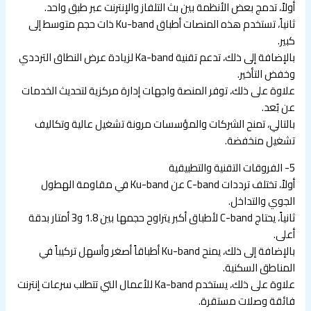
أولاً، تدمج بعض الأنظمة بين بث التلفاز والإنترنت عبر طبق واحد.
ثانياً، تستخدم هذه المنصات أطباق Ku-band ذات حجم متوسط إلى
كبير.
بالإضافة إلى ذلك، تدعم تقنية Ka-band لزيادة عرض النطاق الترددي
وخفض التأخير.
علاوة على ذلك، توفر المنصة واجهات إدارة مركزية لتحديث الخدمات
عن بُعد.
بالتالي، تمنح الشركات والمؤسسات مرونة تشغيل عالية وتكاليف
تشغيل منخفضة.
5- الفروقات التقنية والتطبيقية
أولاً، تختلف ترددات C-band عن Ku-band في مقاومة الهطول
الجوي والتداخل.
ثانياً، يحتاج C-band لأطباق أكبر يتراوح حجمها بين 1.8 و3 أمتار بدقة
أعلى.
بالإضافة إلى ذلك، يمنح Ku-band أطباقاً أصغر وأسهل تركيباً في
المناطق السكنية.
علاوة على ذلك، يستخدم Ka-band للأعمال التي تتطلب سرعات إنترنت
فائقة وصلات مستقرة.