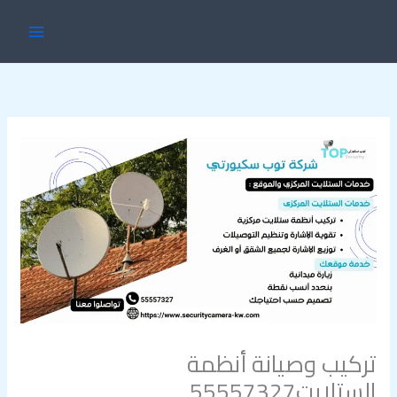
خطي
MAIN
لى
ENU
لمحتوى
تركيب وصيانة أنظمة
الستلايت55557327