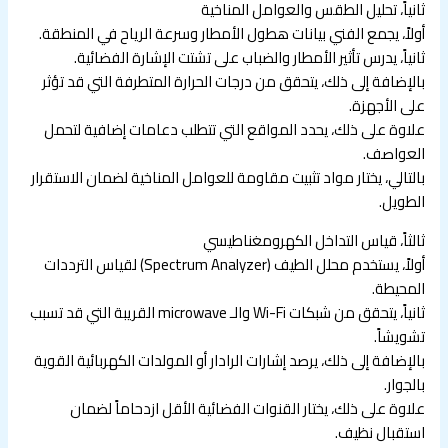
ثانياً، تحليل الطقس والعوامل المناخية
أولاً، يجمع الفني بيانات هطول الأمطار وسرعة الرياح في المنطقة.
ثانياً، يدرس تأثير الأمطار والضباب على تشتت الإشارة الفضائية.
بالإضافة إلى ذلك، يتحقق من درجات الحرارة المتطرفة التي قد تؤثر
على الأجهزة.
علاوة على ذلك، يحدد المواقع التي تتطلب دعامات إضافية لتحمل
العواصف.
بالتالي، يختار مواد تثبيت مقاومة للعوامل المناخية لضمان الاستقرار
الطويل.
ثالثاً، قياس التداخل الكهرومغناطيسي
أولاً، يستخدم محلل الطيف (Spectrum Analyzer) لقياس الترددات
المحيطة.
ثانياً، يتحقق من شبكات Wi-Fi والـ microwave القريبة التي قد تسبب
تشويشاً.
بالإضافة إلى ذلك، يرصد إشارات الرادار أو المولدات الكهربائية القوية
بالجوار.
علاوة على ذلك، يختار القنوات الفضائية الأقل ازدحاماً لضمان
استقبال نظيف.