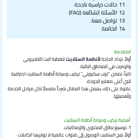
11
حالات دراسية ناجحة
12
الأسئلة الشائعة (FAQ)
13
تواصل معنا:
14
الخاتمة
المقدمة
أولاً، تزداد الحاجة
لأنظمة الستلايت
لتغطية البث التلفزيوني
والإنترنت في المناطق النائية.
ثانياً، تضمن “توب سكيورتي” تركيب وصيانة أنظمة الستلايت احترافية
تلبي أعلى معايير الجودة.
علاوة على ذلك، يشمل هذا المقال شرحاً مفصلاً لكل مراحل الخدمة
وأهميتها.
أهمية تركيب وصيانة أنظمة الستلايت
1. توسيع نطاق المحتوى والإمكانيات
أولاً، يتيح الستلايت الوصول إلى قنوات عالمية لا توفرها الكابلات