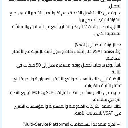
العميل.
علاوة على ذلك، تشمل الخدمة دعم تكنولوجيا التشفير القوي لمنع
الاختراقات غير المصرح بها.
بالتالي، تحظى باقات Pay TV بانتشار واسع في الفنادق والمنشآت
الفندقية الكبرى.
3- الإنترنت الفضائي (VSAT)
أولاً، يعتمد VSAT على إنشاء نقاط وصول ثابتة للإنترنت عبر الأقمار
الصناعية.
ثانياً، توفر سرعات تحميل ورفع مستقرة تصل إلى 50 ميجابت في
الثانية.
بالإضافة إلى ذلك، تناسب المواقع النائية والصحراوية والبحرية التي
تفتقر للألياف الضوئية.
علاوة على ذلك، يستخدم النظام تقنيات SCPC وMCPC لتوزيع النطاق
الترددي بكفاءة.
لذلك، تعتمد الشركات الحكومية والعسكرية والمؤسسات الكبرى
على VSAT للاتصالات الآمنة.
4- الحزم متعددة الاستخدامات (Multi-Service Platforms)