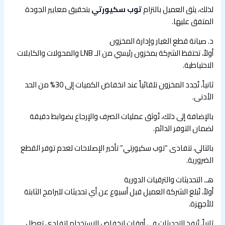
لذلك، يثق العميل بالتزام
توب سكيورتي
بتحقيق معايير الجودة
المتفق عليها.
د. صيانة قطع الغيار وإدارة المخزون
أولاً، تحتفظ الشركة بمخزون رئيسي من الـ LNB والمحولات والكابلات
الاحتياطية.
ثانياً، تُجدد المخزون تلقائياً عند انخفاض الكميات إلى 30% من الحد
الأدنى.
بالإضافة إلى ذلك، تُوثق عمليات الصرف والإرجاع بضوابط دقيقة
لضمان التوفر الدائم.
بالتالي، تتفادى “توب سكيورتي” تأخير الإصلاحات لعدم توفر القطع
الضرورية.
هـ. التحديثات والترقيات الدورية
أولاً، تُبلغ الشركة العميل قبل أسبوع عن أي تحديثات للبرامج الثابتة
للأجهزة.
ثانياً، تُنفذ التحديثات في أوقات انخفاض الاستخدام لتفادي تعطل