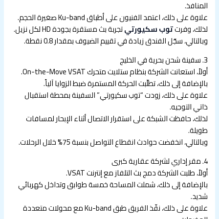
المنافذ.
علاوة على ذلك، اعتمد الفنيون على أطباق Ku-band صغيرة الحجم.
لذلك، وفرت
توب سكيورتي
تجربة بث مستقرة بجودة HD لكل نزيل.
وبالتالي، سجّل الفندق زيادة في تقييم الضيوف بمقدار 0.8 نقطة.
3. سفينة شحن بحرية في الخليج
أولاً، استعانت الشركة بنظام ستلايت متحرك On-the-Move VSAT.
بالإضافة إلى ذلك، تطلّبت الحركة المستمرة ضبط الزوايا آلياً.
علاوة على ذلك، زودت “توب سكيورتي” السفينة بمحطة استقبال
ذاتي التوجيه.
لذلك، حافظت الشبكة على استقرار الاتصال أثناء الإبحار لمسافات
طويلة.
وبالتالي، انخفضت حوادث انقطاع التواصل بنسبة 75% خلال الرحلات.
4. مقر إداري لشركة عقارية كبرى
أولاً، طلبت الشركة دمج بث التلفاز مع إنترنت VSAT.
بالإضافة إلى ذلك، شملت المساحة خمسة طوابق وتداخل كهربائي
شديد.
علاوة على ذلك، نفّذ الفريق طبق Ku-band مع محولات متعددة