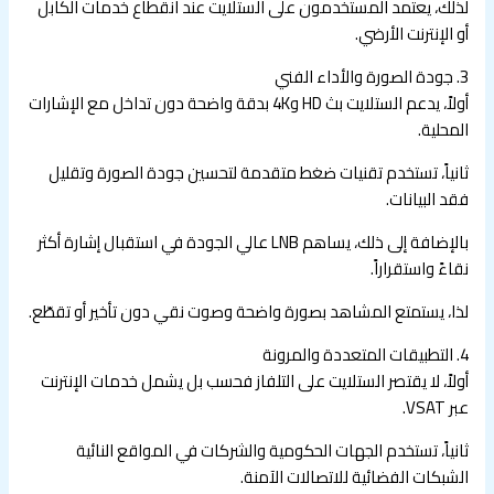
لذلك، يعتمد المستخدمون على الستلايت عند انقطاع خدمات الكابل
أو الإنترنت الأرضي.
3. جودة الصورة والأداء الفني
أولاً، يدعم الستلايت بث HD و4K بدقة واضحة دون تداخل مع الإشارات
المحلية.
ثانياً، تستخدم تقنيات ضغط متقدمة لتحسين جودة الصورة وتقليل
فقد البيانات.
بالإضافة إلى ذلك، يساهم LNB عالي الجودة في استقبال إشارة أكثر
نقاءً واستقراراً.
لذا، يستمتع المشاهد بصورة واضحة وصوت نقي دون تأخير أو تقطّع.
4. التطبيقات المتعددة والمرونة
أولاً، لا يقتصر الستلايت على التلفاز فحسب بل يشمل خدمات الإنترنت
عبر VSAT.
ثانياً، تستخدم الجهات الحكومية والشركات في المواقع النائية
الشبكات الفضائية للاتصالات الآمنة.