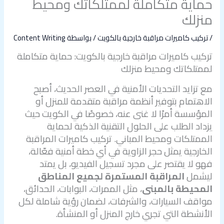
حماية متكاملة لممتلكاتك ومحيط
منزلك
/
تركيب كاميرات مراقبة خارجية بالكويت
/ بواسطة
Content Writing
تركيب كاميرات مراقبة خارجية بالكويت: حماية متكاملة
لممتلكاتك ومحيط منزلك
مع تزايد التحديات الأمنية في العصر الحديث، أصبح
الاهتمام بتوفير أنظمة مراقبة متقدمة للمنزل أو
المؤسسة أمرًا لا غنى عنه، خصوصًا في الكويت حيث
يزداد الطلب على الحلول التقنية الذكية لحماية
الممتلكات ومحيط المباني. تركيب كاميرات المراقبة
الخارجية يمثل حجر الزاوية في أي خطة أمنية فعّالة،
فهو لا يقتصر على مجرد تسجيل الفيديو، بل يمتد
ليشمل
المراقبة المستمرة لجميع المناطق
المحيطة بالمبنى
، مثل الممرات، البوابات، الحدائق،
مواقف السيارات، والشرفات، لضمان رؤية شاملة لكل
الأنشطة التي تجري خارج المنزل أو المنشأة.