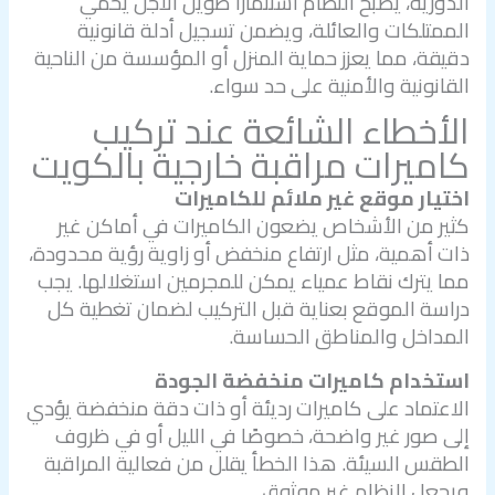
الدورية، يصبح النظام استثمارًا طويل الأجل يحمي
الممتلكات والعائلة، ويضمن تسجيل أدلة قانونية
دقيقة، مما يعزز حماية المنزل أو المؤسسة من الناحية
القانونية والأمنية على حد سواء.
الأخطاء الشائعة عند
تركيب
كاميرات مراقبة خارجية بالكويت
اختيار موقع غير ملائم للكاميرات
كثير من الأشخاص يضعون الكاميرات في أماكن غير
ذات أهمية، مثل ارتفاع منخفض أو زاوية رؤية محدودة،
مما يترك نقاط عمياء يمكن للمجرمين استغلالها. يجب
دراسة الموقع بعناية قبل التركيب لضمان تغطية كل
المداخل والمناطق الحساسة.
استخدام كاميرات منخفضة الجودة
الاعتماد على كاميرات رديئة أو ذات دقة منخفضة يؤدي
إلى صور غير واضحة، خصوصًا في الليل أو في ظروف
الطقس السيئة. هذا الخطأ يقلل من فعالية المراقبة
ويجعل النظام غير موثوق.