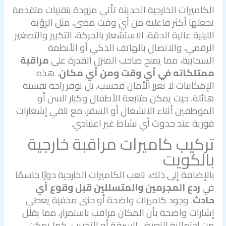
الكاميرات الخارجية الحديثة تأتي مزودة بتقنيات متقدمة
تجعلها أكثر فاعلية من أي وقت مضى، مثل الرؤية
الليلية عالية الدقة، الاستشعار بالحركة، التكبير والتصغير
الرقمي، والاتصال بالهاتف الذكي أو الأنظمة
السحابية، مما يمنح صاحب المنزل القدرة على
مراقبة
ممتلكاته في أي وقت ومن أي مكان
. هذه
الإمكانيات لا تعزز الأمان فحسب، بل توفر راحة نفسية
هائلة، حيث يمكن متابعة الأطفال وكبار السن أو
الموظفين أثناء الانشغال أو السفر، مع تلقي إشعارات
فورية عند حدوث أي نشاط غير اعتيادي.
تركيب كاميرات مراقبة خارجية
بالكويت
بالإضافة إلى ذلك، تلعب الكاميرات الخارجية دورًا حاسمًا
في
ردع المجرمين والمتسللين قبل وقوع أي
حادث
. وجود كاميرات واضحة أو حتى مخفية يعطي
إشارات واضحة بأن المكان مراقب باستمرار، مما يقلل
من احتمالية التعرض للسرقة أو التخريب. كما يمكن