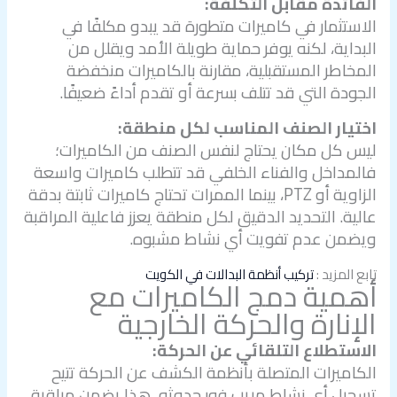
الفائدة مقابل التكلفة:
الاستثمار في كاميرات متطورة قد يبدو مكلفًا في
البداية، لكنه يوفر حماية طويلة الأمد ويقلل من
المخاطر المستقبلية، مقارنة بالكاميرات منخفضة
الجودة التي قد تتلف بسرعة أو تقدم أداءً ضعيفًا.
اختيار الصنف المناسب لكل منطقة:
ليس كل مكان يحتاج لنفس الصنف من الكاميرات؛
فالمداخل والفناء الخلفي قد تتطلب كاميرات واسعة
الزاوية أو PTZ، بينما الممرات تحتاج كاميرات ثابتة بدقة
عالية. التحديد الدقيق لكل منطقة يعزز فاعلية المراقبة
ويضمن عدم تفويت أي نشاط مشبوه.
تابع المزيد :
تركيب أنظمة البدالات في الكويت
أهمية دمج الكاميرات مع
الإنارة والحركة الخارجية
الاستطلاع التلقائي عن الحركة:
الكاميرات المتصلة بأنظمة الكشف عن الحركة تتيح
تسجيل أي نشاط مريب فور حدوثه. هذا يضمن مراقبة