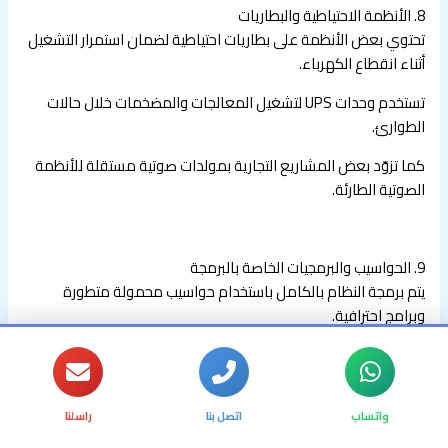
8. الأنظمة الاحتياطية والبطاريات
تحتوي بعض الأنظمة على بطاريات احتياطية لضمان استمرار التشغيل
أثناء انقطاع الكهرباء.
تستخدم وحدات UPS لتشغيل المعالجات والمضخمات خلال حالات
الطوارئ.
كما تزوّد بعض المشاريع التجارية بمولدات صوتية مستقلة للأنظمة
الصوتية الطارئة.
9. الحواسيب والبرمجيات الخاصة بالبرمجة
يتم برمجة النظام بالكامل باستخدام حواسيب محمولة متطورة
وبرامج احترافية.
تشمل البرامج: DSP Manager، Audio Architect، وControlSpace
Designer.
تسمح هذه البرامج بضبط كل إعداد صوتي بدقة حسب طبيعة
واتساب
اتصل بنا
راسلنا
المكان.