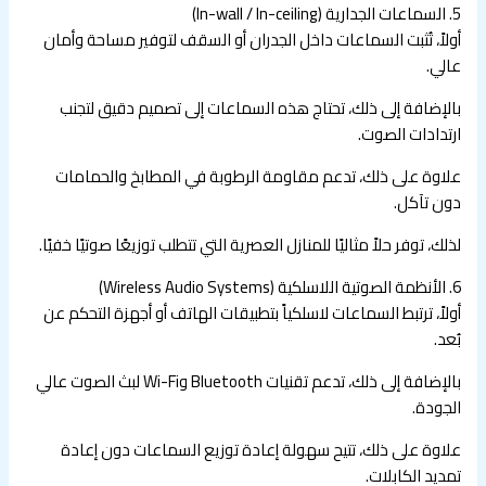
5. السماعات الجدارية (In-wall / In-ceiling)
أولاً، تُثبت السماعات داخل الجدران أو السقف لتوفير مساحة وأمان
عالي.
بالإضافة إلى ذلك، تحتاج هذه السماعات إلى تصميم دقيق لتجنب
ارتدادات الصوت.
علاوة على ذلك، تدعم مقاومة الرطوبة في المطابخ والحمامات
دون تآكل.
لذلك، توفر حلاً مثاليًا للمنازل العصرية التي تتطلب توزيعًا صوتيًا خفيًا.
6. الأنظمة الصوتية اللاسلكية (Wireless Audio Systems)
أولاً، ترتبط السماعات لاسلكياً بتطبيقات الهاتف أو أجهزة التحكم عن
بُعد.
بالإضافة إلى ذلك، تدعم تقنيات Bluetooth وWi-Fi لبث الصوت عالي
الجودة.
علاوة على ذلك، تتيح سهولة إعادة توزيع السماعات دون إعادة
تمديد الكابلات.