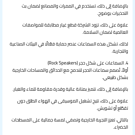
بالإضافة إلى ذلك، تستخدم في الممرات والمصانع لضمان بث
التحذيرات بوضوح.
علاوة على ذلك، تزود الشركة قطع غيار مطابقة للمواصفات
العالمية لضمان السلامة.
لذلك، تشكل هذه السماعات عنصر حماية فعّالًا في البيئات الصناعية
والتجارية.
4. السماعات على شكل حجر (Rock Speakers)
أولاً، تُصمم سماعات الحجر لتندمج مع الحدائق والمساحات الخارجية
بشكل طبيعي.
بالإضافة إلى ذلك، تتميز بمتانة عالية وقدرة مقاومة للماء والغبار.
علاوة على ذلك، تتيح تشغيل الموسيقى في الهواء الطلق دون
تقطّع أو تشويش.
بالتالي، تعزز التجربة الخارجية وتضفي لمسة جمالية على المسطحات
الخضراء.