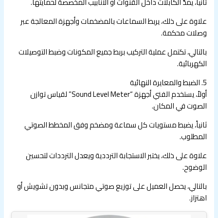
ثانياً، يمدّ الكابلات داخل القنوات أو الأنابيب المخصصة لحمايتها.
علاوة على ذلك، يربط السماعات بالمضخمات وأجهزة المعالجة عبر
وصلات محكمة.
بالتالي، تكتمل عملية التركيب بربط جميع المكونات وضبط التوصيلات
الكهربائية.
5. الضبط والمعايرة النهائية
أولاً، يستخدم الفني أجهزة “Sound Level Meter” لقياس توازن
الصوت في المكان.
ثانياً، يضبط مستويات كل سماعة ومضخم وفق المخطط الصوتي
المطلوب.
علاوة على ذلك، يختبر الاستجابة الترددية ويعدل الترددات لتحسين
الوضوح.
بالتالي، يحصل العميل على توزيع صوتي متجانس وبدون تشويش أو
اهتزاز.