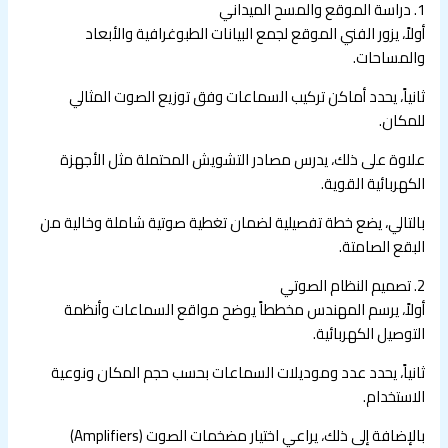
1. دراسة الموقع والمسح الميداني
أولاً، يزور الفني الموقع لجمع البيانات الطبوغرافية والأبعاد
والمساحات.
ثانياً، يحدد أماكن تركيب السماعات وفق توزيع الصوت المثالي
للمكان.
علاوة على ذلك، يدرس مصادر التشويش المحتملة مثل الأجهزة
الكهربائية القوية.
بالتالي، يضع خطة تفصيلية لضمان تغطية صوتية شاملة وخالية من
البقع الصامتة.
2. تصميم النظام الصوتي
أولاً، يرسم المهندس مخططاً يوضح مواقع السماعات وأنظمة
التوصيل الكهربائية.
ثانياً، يحدد عدد وموديلات السماعات بحسب حجم المكان ونوعية
الاستخدام.
بالإضافة إلى ذلك، يراعي اختيار مضخمات الصوت (Amplifiers)