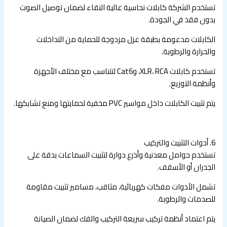
تستخدم الشركة كابلات نحاسية عالية النقاء لضمان توصيل الصوت
بدون فقد في الجودة.
الكابلات مدعومة بطبقة عزل مزدوجة للحماية من التداخلات
والحرارة والرطوبة.
تستخدم كابلات XLR، RCA، وCat6 لتتناسب مع مختلف الأجهزة
وأنظمة التوزيع.
يتم تثبيت الكابلات داخل مواسير PVC مخفية لحمايتها ومنع تشابكها.
6. أدوات التثبيت والتركيب
تستخدم حوامل معدنية وأذرع دوارة لتثبيت السماعات بدقة على
الجدران أو الأسقف.
تشمل الأدوات مفكات كهربائية، مثاقب، مسامير تثبيت مقاومة
للصدمات والرطوبة.
يتم اعتماد أنظمة تركيب سريعة التركيب والفك لضمان الصيانة