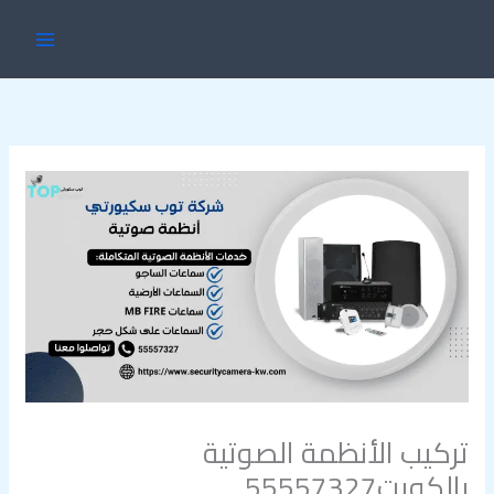
خطي
MAIN
لى
ENU
لمحتوى
تركيب الأنظمة الصوتية
بالكويت55557327