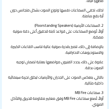
مظهرًا أنيقًا.
لذلك، تخفي السماعات نفسها وتوزع الصوت بشكل متجانس دون
أية بقع صامتة.
2. السماعات الأرضية (Floorstanding Speakers)
أولاً، تُوضع السماعات على قواعد ثابتة لتحقيق أعلى دقة صوتية
ممكنة.
بالإضافة إلى ذلك، تتميز بقدرة صوتية عالية تناسب القاعات الكبيرة
والاستوديوهات الاحترافية.
علاوة على ذلك، يحدد الفنيون مواضعها بعناية لضمان توجيه
الصوت بدقة.
بالتالي، ينعكس الصوت على الجدران والأرضيات ليخلق تجربة سينمائية
داخلية مثالية.
3. سماعات MB Fire
أولاً، تُصنع سماعات MB Fire وفق معايير مقاومة للحريق والتآكل
المهني.