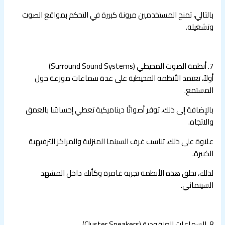
بالتالي، تمنح المستخدمين مرونة كبيرة في التحكم بمواقع الصوت
وتشغيله.
7. أنظمة الصوت المحيطي (Surround Sound Systems)
أولاً، تعتمد الأنظمة المحيطية على عدة سماعات موزعة حول
المستمع.
بالإضافة إلى ذلك، توفر أصواتًا ديناميكية تعطي إحساسًا بالعمق
والاتجاه.
علاوة على ذلك، تناسب غرف السينما المنزلية والمراكز الترفيهية
الكبيرة.
لذلك، تخلق هذه الأنظمة تجربة غامرة وكأنك داخل المشهد
السينمائي.
8. السماعات العنقودية (Cluster Speakers)