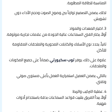
المناسبة للطاقة المطلوبة.
لذلك، يضمن التصميم توازناً بين وضوح الصوت وحجم الأداء دون
تشويش.
3. اختيار المعدات والمواد
أولاً، يختار الفني السماعات عالية الجودة من علامات تجارية موثوقة.
ثانياً، يحدد نوع الأسلاك والكابلات المحورية والملحقات المقاومة
للتآكل.
علاوة على ذلك، يوفر
توب سكيورتي
ضماناً على جميع المكونات
والملحقات.
بالتالي، يضمن العميل استمرارية العمل بأعلى مستوى صوتي
وتقني.
4. عملية التركيب والربط
أولاً، يبدأ الفريق بتثبيت قواعد السماعات بدقة باستخدام أدوات
مهنية.