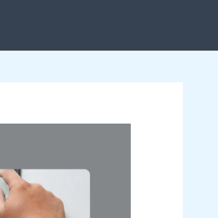
خطي
لى
لمحتوى