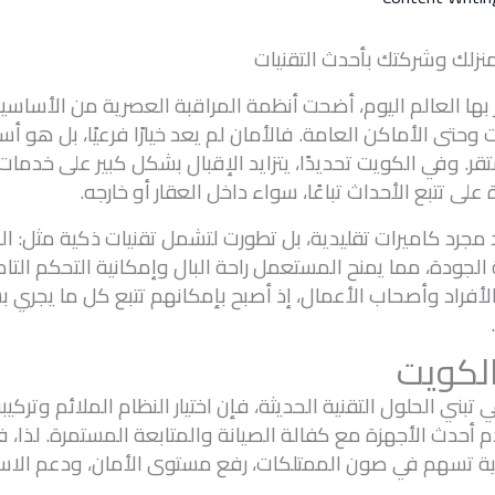
نزلك وشركتك بأحدث التقنيات
بها العالم اليوم، أضحت أنظمة المراقبة العصرية من الأساسيا
وحتى الأماكن العامة. فالأمان لم يعد خيارًا فرعيًا، بل هو 
وفي الكويت تحديدًا، يتزايد الإقبال بشكل كبير على خدمات ت
 تتبع الأحداث تباعًا، سواء داخل العقار أو خارجه.
جرد كاميرات تقليدية، بل تطورت لتشمل تقنيات ذكية مثل: المرا
لية الجودة، مما يمنح المستعمل راحة البال وإمكانية التحكم الت
فراد وأصحاب الأعمال، إذ أصبح بإمكانهم تتبع كل ما يجري ب
الكويت
بني الحلول التقنية الحديثة، فإن اختيار النظام الملائم وتركيبه
دث الأجهزة مع كفالة الصيانة والمتابعة المستمرة. لذا، فإ
جية تسهم في صون الممتلكات، رفع مستوى الأمان، ودعم الاس