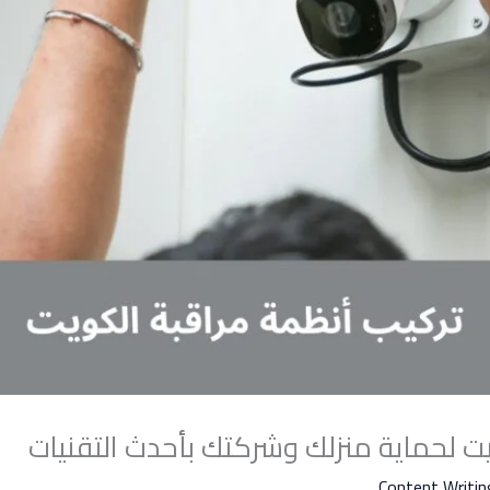
ت لحماية منزلك وشركتك بأحدث التقنيات
Content Writin