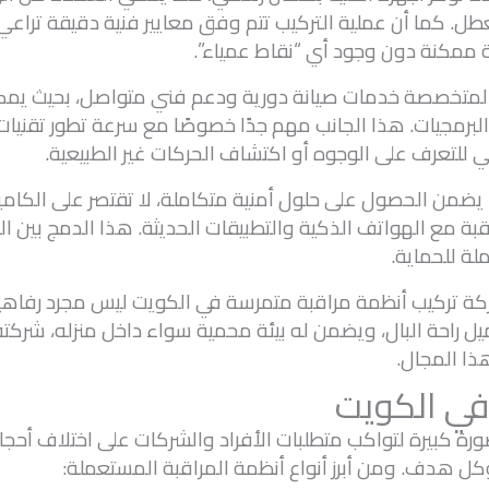
عطل. كما أن عملية التركيب تتم وفق معايير فنية دقيقة تراع
ة ممكنة دون وجود أي “نقاط عمياء”.
 المتخصصة خدمات صيانة دورية ودعم فني متواصل، بحيث يمكن
برمجيات. هذا الجانب مهم جدًا خصوصًا مع سرعة تطور تقنيات ا
 للتعرف على الوجوه أو اكتشاف الحركات غير الطبيعية.
 يضمن الحصول على حلول أمنية متكاملة، لا تقتصر على الكامي
بة مع الهواتف الذكية والتطبيقات الحديثة. هذا الدمج بين الو
ة للحماية.
شركة تركيب أنظمة مراقبة متمرسة في الكويت ليس مجرد رفاهي
عميل راحة البال، ويضمن له بيئة محمية سواء داخل منزله، شر
ذا المجال.
 في الكويت
رة كبيرة لتواكب متطلبات الأفراد والشركات على اختلاف أحجا
وكل هدف. ومن أبرز أنواع أنظمة المراقبة المستعملة: