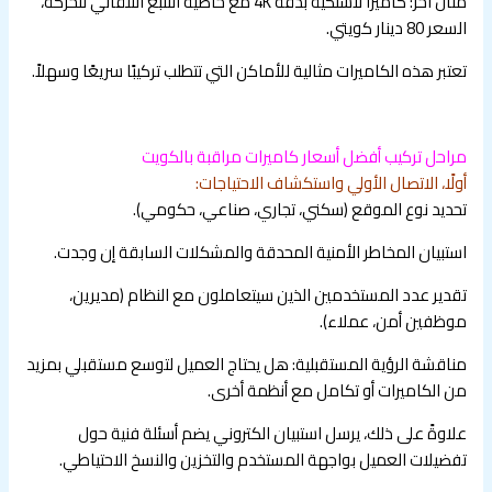
مثال آخر: كاميرا لاسلكية بدقة 4K مع خاصية التتبع التلقائي للحركة،
السعر 80 دينار كويتي.
تعتبر هذه الكاميرات مثالية للأماكن التي تتطلب تركيبًا سريعًا وسهلاً.
مراحل تركيب أفضل أسعار كاميرات مراقبة بالكويت
أولًا، الاتصال الأولي واستكشاف الاحتياجات:
تحديد نوع الموقع (سكني، تجاري، صناعي، حكومي).
استبيان المخاطر الأمنية المحدقة والمشكلات السابقة إن وجدت.
تقدير عدد المستخدمين الذين سيتعاملون مع النظام (مديرين،
موظفين أمن، عملاء).
مناقشة الرؤية المستقبلية: هل يحتاج العميل لتوسع مستقبلي بمزيد
من الكاميرات أو تكامل مع أنظمة أخرى.
علاوةً على ذلك، يرسل استبيان الكتروني يضم أسئلة فنية حول
تفضيلات العميل بواجهة المستخدم والتخزين والنسخ الاحتياطي.