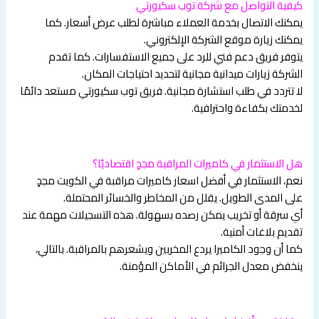
كيفية التواصل مع شركة توب سكيورتي
يمكنك الاتصال بخدمة العملاء مباشرة لطلب عرض أسعار. كما
يمكنك زيارة موقع الشركة الإلكتروني.
يتوفر فريق دعم فني للرد على جميع الاستفسارات. كما تقدم
الشركة زيارات ميدانية مجانية لتحديد احتياجات المكان.
لا تتردد في طلب استشارة مجانية. فريق توب سكيورتي مستعد دائمًا
لخدمتك بكفاءة واحترافية.
هل الاستثمار في كاميرات المراقبة مجدٍ اقتصاديًا؟
نعم، الاستثمار في أفضل اسعار كاميرات مراقبة في الكويت مجدٍ
على المدى الطويل. يقلل من المخاطر والخسائر المحتملة.
أي سرقة أو تخريب يمكن رصده بسهولة. هذه التسجيلات مهمة عند
تقديم بلاغات أمنية.
كما أن وجود الكاميرا يردع المخربين ويشعرهم بالمراقبة. بالتالي،
ينخفض معدل الجرائم في الأماكن المؤمنة.