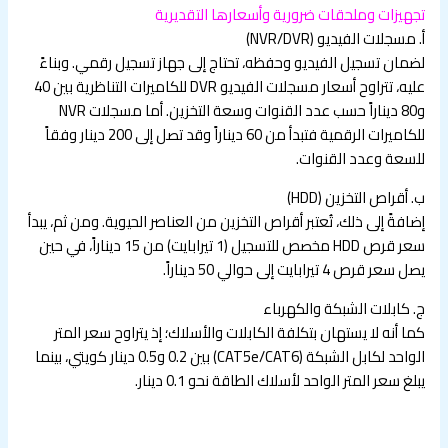
تجهيزات وملحقات ضرورية وأسعارها التقديرية
أ‌. مسجلات الفيديو (NVR/DVR)
لضمان تسجيل الفيديو وحفظه، تحتاج إلى جهاز تسجيل رقمي. وبناءً
عليه، تتراوح أسعار مسجلات الفيديو DVR للكاميرات التناظرية بين 40
و80 ديناراً حسب عدد القنوات وسعة التخزين. أما مسجلات NVR
للكاميرات الرقمية فتبدأ من 60 ديناراً وقد تصل إلى 200 دينار وفقاً
للسعة وعدد القنوات.
ب‌. أقراص التخزين (HDD)
إضافةً إلى ذلك، تُعتبر أقراص التخزين من العناصر الحيوية. ومن ثم، يبدأ
سعر قرص HDD مخصص للتسجيل (1 تيرابايت) من 15 ديناراً، في حين
يصل سعر قرص 4 تيرابايت إلى حوالي 50 ديناراً.
ج‌. كابلات الشبكة والكهرباء
كما أنه لا يستهان بتكلفة الكابلات والأسلاك؛ إذ يتراوح سعر المتر
الواحد لكابل الشبكة (CAT5e/CAT6) بين 0.2 و0.5 دينار كويتي، بينما
يبلغ سعر المتر الواحد لأسلاك الطاقة نحو 0.1 دينار.