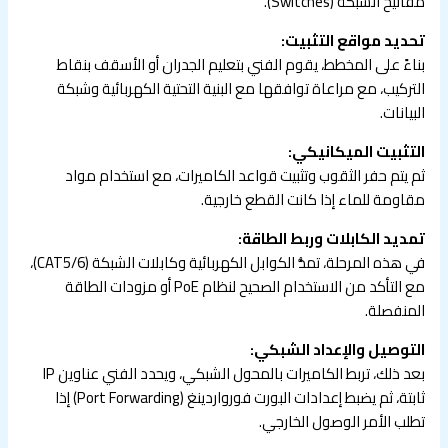
مفاتيح الشبكة (Switches).
تحديد مواقع التثبيت:
بناءً على المخطط، يقوم الفني بتعليم الجدران أو الأسقف بنقاط
التركيب، مع مراعاة توافقها مع البنية التحتية الكهربائية وشبكة
البيانات.
التثبيت الميكانيكي:
ثم يتم حفر الثقوب وتثبيت قواعد الكاميرات، مع استخدام مواد
مقاومة للماء إذا كانت القطع خارجية.
تمديد الكابلات وربط الطاقة:
في هذه المرحلة، تمدُّ الكوابل الكهربائية وكابلات الشبكة (CAT5/6)،
مع التأكد من الاستخدام الصحيح لنظام PoE أو مزودات الطاقة
المنفصلة.
التوصيل والإعداد الشبكي:
بعد ذلك، تربط الكاميرات بالمحول الشبكي، ويحدد الفني عناوين IP
ثابتة، ثم يضبط إعدادات البورت فورواردينغ (Port Forwarding) إذا
تطلب الأمر الوصول الخارجي.