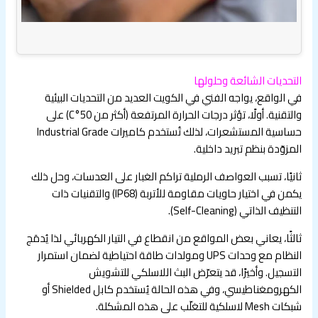
التحديات الشائعة وحلولها
في الواقع، يواجه الفني في الكويت العديد من التحديات البيئية
والتقنية. أولًا، تؤثر درجات الحرارة المرتفعة (أكثر من 50°C) على
حساسية المستشعرات، لذلك تُستخدم كاميرات Industrial Grade
المزوّدة بنظم تبريد داخلية.
ثانيًا، تسبب العواصف الرملية تراكم الغبار على العدسات، وحل ذلك
يكمن في اختيار حاويات مقاومة للأتربة (IP68) والتقنيات ذات
التنظيف الذاتي (Self-Cleaning).
ثالثًا، يعاني بعض المواقع من انقطاع في التيار الكهربائي لذا يُدمَج
النظام مع وحدات UPS ومولدات طاقة احتياطية لضمان استمرار
التسجيل. وأخيرًا، قد يتعرّض البث اللاسلكي للتشويش
الكهرومغناطيسي، وفي هذه الحالة يُستخدم كابل Shielded أو
شبكات Mesh لاسلكية للتغلّب على هذه المشكلة.