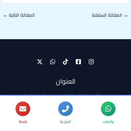
→
المقالة السابقة
المقالة التالية
←
العنوان
حولي شارع عبد الطيف العثمان مجمع المبارك التجاري
الارضي محل رقم 14
Tooop.db@gmail.com
واتساب
اتصل بنا
راسلنا