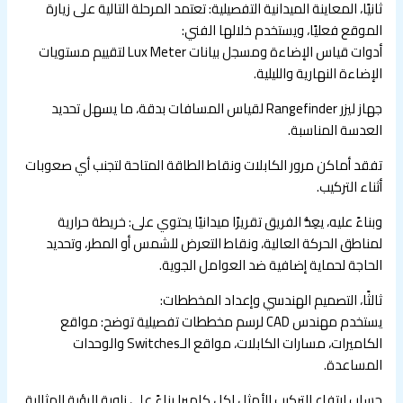
ثانيًا، المعاينة الميدانية التفصيلية: تعتمد المرحلة التالية على زيارة
الموقع فعليًا، ويستخدم خلالها الفني:
أدوات قياس الإضاءة ومسجل بيانات Lux Meter لتقييم مستويات
الإضاءة النهارية والليلية.
جهاز ليزر Rangefinder لقياس المسافات بدقة، ما يسهل تحديد
العدسة المناسبة.
تفقد أماكن مرور الكابلات ونقاط الطاقة المتاحة لتجنب أي صعوبات
أثناء التركيب.
وبناءً عليه، يعِدُّ الفريق تقريرًا ميدانيًا يحتوي على: خريطة حرارية
لمناطق الحركة العالية، ونقاط التعرض للشمس أو المطر، وتحديد
الحاجة لحماية إضافية ضد العوامل الجوية.
ثالثًا، التصميم الهندسي وإعداد المخططات:
يستخدم مهندس CAD لرسم مخططات تفصيلية توضح: مواقع
الكاميرات، مسارات الكابلات، مواقع الـSwitches والوحدات
المساعدة.
حساب ارتفاع التركيب الأمثل لكل كاميرا بناءً على زاوية الرؤية المثالية