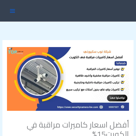
خطي
MAIN
لى
ENU
لمحتوى
أفضل اسعار كاميرات مراقبة في
الكويت15%